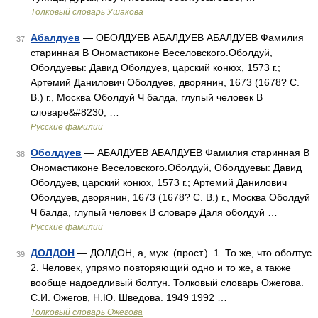
Толковый словарь Ушакова
Абалдуев
— ОБОЛДУЕВ АБАЛДУЕВ АБАЛДУЕВ Фамилия
37
старинная В Ономастиконе Веселовского.Оболдуй,
Оболдуевы: Давид Оболдуев, царский конюх, 1573 г.;
Артемий Данилович Оболдуев, дворянин, 1673 (1678? С.
В.) г., Москва Оболдуй Ч балда, глупый человек В
словаре&#8230; …
Русские фамилии
Оболдуев
— АБАЛДУЕВ АБАЛДУЕВ Фамилия старинная В
38
Ономастиконе Веселовского.Оболдуй, Оболдуевы: Давид
Оболдуев, царский конюх, 1573 г.; Артемий Данилович
Оболдуев, дворянин, 1673 (1678? С. В.) г., Москва Оболдуй
Ч балда, глупый человек В словаре Даля оболдуй …
Русские фамилии
ДОЛДОН
— ДОЛДОН, а, муж. (прост.). 1. То же, что оболтус.
39
2. Человек, упрямо повторяющий одно и то же, а также
вообще надоедливый болтун. Толковый словарь Ожегова.
С.И. Ожегов, Н.Ю. Шведова. 1949 1992 …
Толковый словарь Ожегова