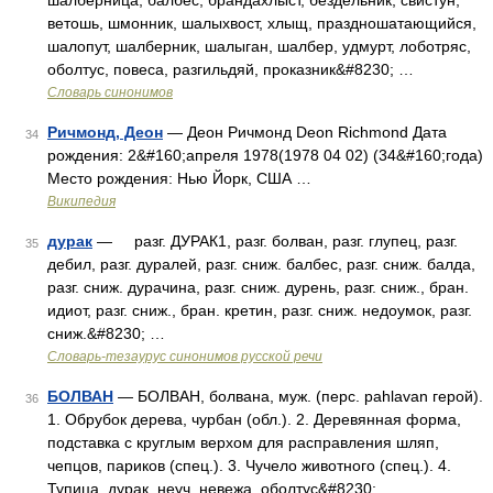
шалберница, балбес, брандахлыст, бездельник, свистун,
ветошь, шмонник, шалыхвост, хлыщ, праздношатающийся,
шалопут, шалберник, шалыган, шалбер, удмурт, лоботряс,
оболтус, повеса, разгильдяй, проказник&#8230; …
Словарь синонимов
Ричмонд, Деон
— Деон Ричмонд Deon Richmond Дата
34
рождения: 2&#160;апреля 1978(1978 04 02) (34&#160;года)
Место рождения: Нью Йорк, США …
Википедия
дурак
— разг. ДУРАК1, разг. болван, разг. глупец, разг.
35
дебил, разг. дуралей, разг. сниж. балбес, разг. сниж. балда,
разг. сниж. дурачина, разг. сниж. дурень, разг. сниж., бран.
идиот, разг. сниж., бран. кретин, разг. сниж. недоумок, разг.
сниж.&#8230; …
Словарь-тезаурус синонимов русской речи
БОЛВАН
— БОЛВАН, болвана, муж. (перс. pahlavan герой).
36
1. Обрубок дерева, чурбан (обл.). 2. Деревянная форма,
подставка с круглым верхом для расправления шляп,
чепцов, париков (спец.). 3. Чучело животного (спец.). 4.
Тупица, дурак, неуч, невежа, оболтус&#8230; …