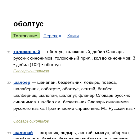
оболтус
Толкование
Перевод
Книги
толоконный
— оболтус, толокняный, дебил Словарь
31
русских синонимов. толоконный прил., кол во синонимов: 3
• дебил (102) • оболтус …
Словарь синонимов
шалбер
— шенапан, бездельник, лодырь, повеса,
32
шалаберник, лоботряс, оболтус, лентяй, балбес,
шалберник, шалопай, шалопут, фланер Словарь русских
синонимов. шалбер см. бездельник Словарь синонимов
русского языка. Практический справочник. М.: Русский язык
…
Словарь синонимов
шалопай
— ветреник, лодырь, лентяй, мызгун, обормот,
33