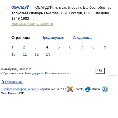
ОБАЛДУЙ
— ОБАЛДУЙ, я, муж. (прост.). Балбес, оболтус.
40
Толковый словарь Ожегова. С.И. Ожегов, Н.Ю. Шведова.
1949 1992 …
Толковый словарь Ожегова
Страницы
←
Предыдущая
Следующая
→
1
2
3
4
5
6
7
8
9
10
11
12
13
© Академик, 2000-2026
18+
Обратная связь:
Техподдержка
,
Реклама на сайте
👣 Путешествия
Экспорт словарей на сайты
, сделанные на PHP,
Joomla,
Drupal,
WordPress, MODx.